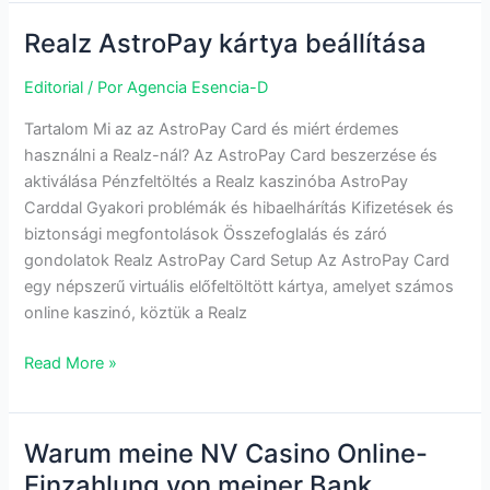
Realz AstroPay kártya beállítása
Realz
AstroPay
Editorial
/ Por
Agencia Esencia-D
kártya
beállítása
Tartalom Mi az az AstroPay Card és miért érdemes
használni a Realz-nál? Az AstroPay Card beszerzése és
aktiválása Pénzfeltöltés a Realz kaszinóba AstroPay
Carddal Gyakori problémák és hibaelhárítás Kifizetések és
biztonsági megfontolások Összefoglalás és záró
gondolatok Realz AstroPay Card Setup Az AstroPay Card
egy népszerű virtuális előfeltöltött kártya, amelyet számos
online kaszinó, köztük a Realz
Read More »
Warum meine NV Casino Online-
Warum
meine
Einzahlung von meiner Bank