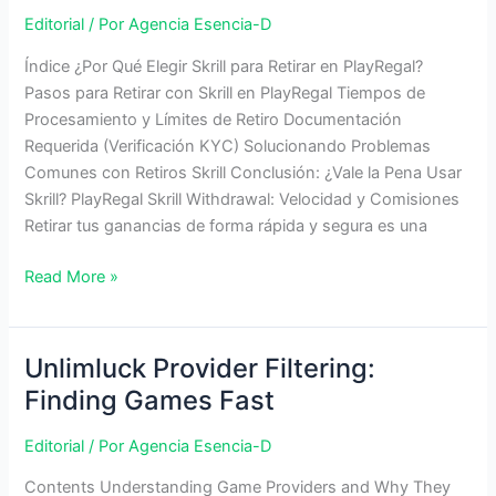
Skrill:
Editorial
/ Por
Agencia Esencia-D
Velocidad
Índice ¿Por Qué Elegir Skrill para Retirar en PlayRegal?
y
Pasos para Retirar con Skrill en PlayRegal Tiempos de
Tarifas
Procesamiento y Límites de Retiro Documentación
Requerida (Verificación KYC) Solucionando Problemas
Comunes con Retiros Skrill Conclusión: ¿Vale la Pena Usar
Skrill? PlayRegal Skrill Withdrawal: Velocidad y Comisiones
Retirar tus ganancias de forma rápida y segura es una
Read More »
Unlimluck Provider Filtering:
Unlimluck
Provider
Finding Games Fast
Filtering:
Finding
Editorial
/ Por
Agencia Esencia-D
Games
Contents Understanding Game Providers and Why They