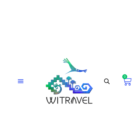
Ir
al
contenido
0
C
Menú