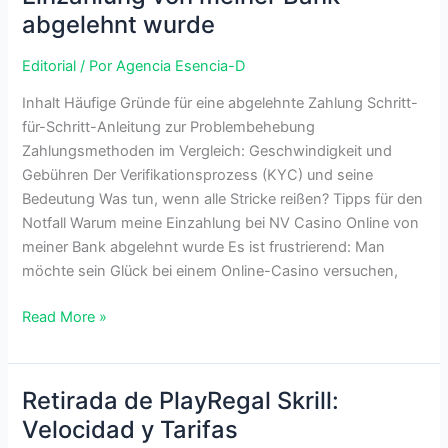
NV
abgelehnt wurde
Casino
Online-
Editorial
/ Por
Agencia Esencia-D
Einzahlung
Inhalt Häufige Gründe für eine abgelehnte Zahlung Schritt-
von
für-Schritt-Anleitung zur Problembehebung
meiner
Zahlungsmethoden im Vergleich: Geschwindigkeit und
Bank
Gebühren Der Verifikationsprozess (KYC) und seine
abgelehnt
Bedeutung Was tun, wenn alle Stricke reißen? Tipps für den
wurde
Notfall Warum meine Einzahlung bei NV Casino Online von
meiner Bank abgelehnt wurde Es ist frustrierend: Man
möchte sein Glück bei einem Online-Casino versuchen,
Read More »
Retirada de PlayRegal Skrill:
Retirada
de
Velocidad y Tarifas
PlayRegal