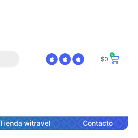
A
A
A
0
Carr
$
0
p
p
p
p
p
p
l
l
l
e
e
e
Tienda witravel
Contacto