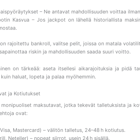
aispyöräytykset – Ne antavat mahdollisuuden voittaa ilma
tin Kasvua – Jos jackpot on lähellä historiallista maksi
nostaa.
on rajoitettu bankroll, valitse pelit, joissa on matala volatil
apainottaa riskin ja mahdollisuuden saada suuri voitto.
inen on tärkeää: aseta itsellesi aikarajoituksia ja pidä 
kuin haluat, lopeta ja palaa myöhemmin.
vat ja Kotiutukset
 monipuoliset maksutavat, jotka tekevät talletuksista ja kot
ehtoja ovat:
Visa, Mastercard) – välitön talletus, 24–48 h kotiutus.
ill, Neteller) – nopeat siirrot, usein 24 h sisällä.