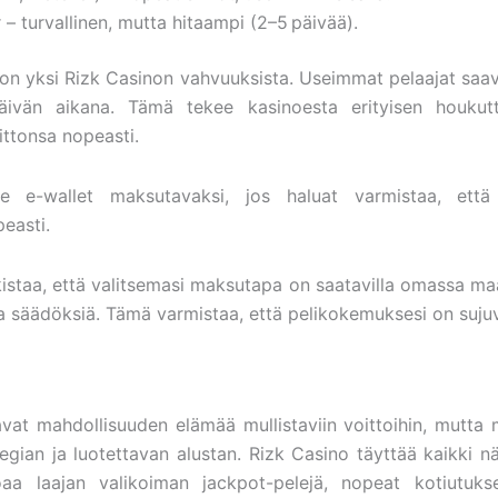
 – turvallinen, mutta hitaampi (2–5 päivää).
on yksi Rizk Casinon vahvuuksista. Useimmat pelaajat saavat
ivän aikana. Tämä tekee kasinoesta erityisen houkutte
ittonsa nopeasti.
e e-wallet maksutavaksi, jos haluat varmistaa, että
easti.
kistaa, että valitsemasi maksutapa on saatavilla omassa maa
a säädöksiä. Tämä varmistaa, että pelikokemuksesi on sujuva
avat mahdollisuuden elämää mullistaviin voittoihin, mutta
tegian ja luotettavan alustan. Rizk Casino täyttää kaikki 
joaa laajan valikoiman jackpot-pelejä, nopeat kotiutuks