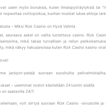
avat usein myös bonuksia, kuten ilmaispyöräytyksiä tai “ris
t nopeuttaa voittopolkua, kunhan muistat lukea ehtoja tark
ialusta – Miksi Rizk Casino on Hyvä Valinta
iat, seuraava askel on valita luotettava casino. Rizk Cas
isensoima, mikä takaa turvallisen ja reilun pelikokemuk
röity, mikä näkyy hakusanoissa kuten
Rizk Casino kasino viral
ovat:
ima jackpot-pelejä suoraan suosituilta pelivalmistajil
ukset – useimmat nostot käsitellään 24 tunnin sisällä.
a on saatavilla 24/7.
keilemaan, voit siirtyä suoraan
Rizk Casino
-sivustolle ja 