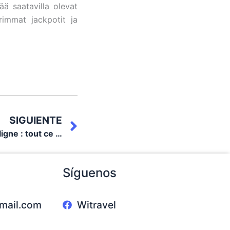
ää saatavilla olevat
rimmat jackpotit ja
Siguiente
SIGUIENTE
Guide complet du casino en ligne : tout ce que vous devez savoir pour jouer en toute sécurité et maximiser vos gains
Síguenos
gmail.com
Witravel
@witravel