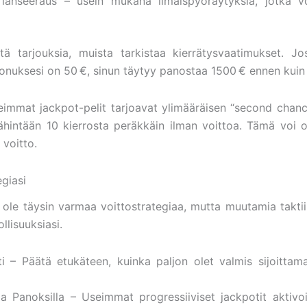
lanseeraus – usein mukana ilmaispyöräytyksiä, jotka vo
ä tarjouksia, muista tarkistaa kierrätysvaatimukset. J
onuksesi on 50 €, sinun täytyy panostaa 1500 € ennen kuin 
immat jackpot-pelit tarjoavat ylimääräisen “second chanc
ähintään 10 kierrosta peräkkäin ilman voittoa. Tämä voi o
 voitto.
egiasi
 ole täysin varmaa voittostrategiaa, mutta muutamia takti
llisuuksiasi.
i – Päätä etukäteen, kuinka paljon olet valmis sijoittam
la Panoksilla – Useimmat progressiiviset jackpotit aktivoi