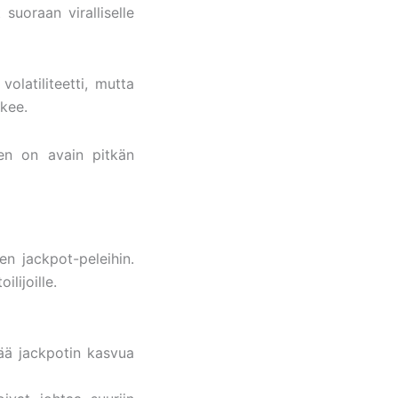
 suoraan viralliselle
olatiliteetti, mutta
skee.
inen on avain pitkän
n jackpot-peleihin.
lijoille.
ää jackpotin kasvua