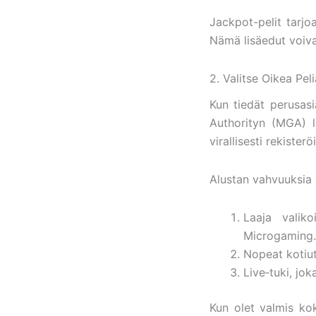
Jackpot-pelit tarjo
Nämä lisäedut voiva
2. Valitse Oikea Pel
Kun tiedät perusas
Authorityn (MGA) l
virallisesti rekiste
Alustan vahvuuksia 
Laaja valiko
Microgaming.
Nopeat kotiut
Live‑tuki, jok
Kun olet valmis ko