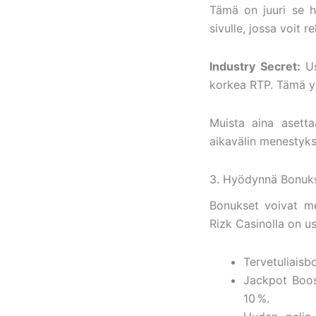
Tämä on juuri se h
sivulle, jossa voit 
Industry Secret:
Us
korkea RTP. Tämä yh
Muista aina asettaa
aikavälin menestyk
3. Hyödynnä Bonuks
Bonukset voivat me
Rizk Casinolla on use
Tervetuliaisb
Jackpot Boos
10 %.